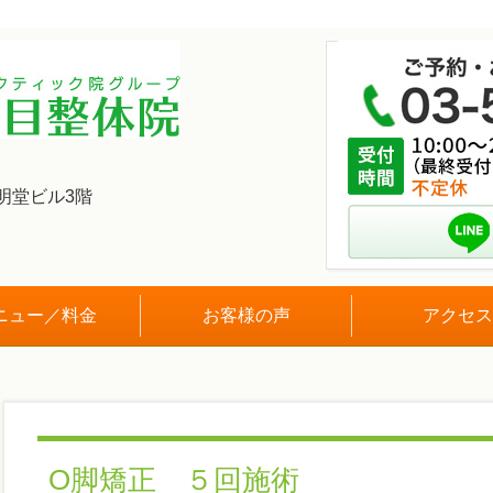
明堂ビル3階
ニュー／料金
お客様の声
アクセス
O脚矯正 ５回施術