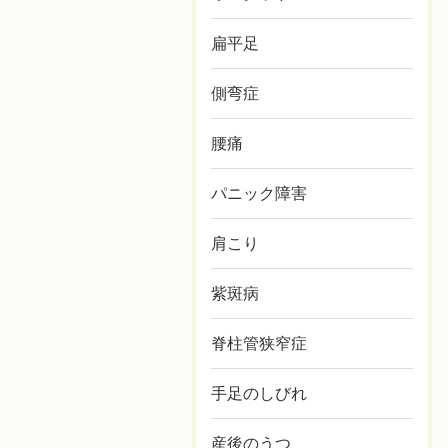
扁平足
側弯症
腰痛
パニック障害
肩こり
紫斑病
脊柱管狭窄症
手足のしびれ
産後のうつ