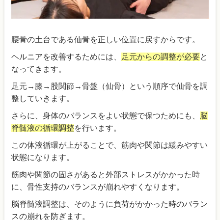
腰骨の土台である仙骨を正しい位置に戻すからです。
ヘルニアを改善するためには、
足元からの調整が必要
と
なってきます。
足元→膝→股関節→骨盤（仙骨）という順序で仙骨を調
整していきます。
さらに、身体のバランスをよい状態で保つためにも、
脳
脊髄液の循環調整
を行います。
この体液循環が上がることで、筋肉や関節は緩みやすい
状態になります。
筋肉や関節の固さがあると外部ストレスがかかった時
に、骨性支持のバランスが崩れやすくなります。
脳脊髄液調整は、そのように負荷がかかった時のバラン
スの崩れを防ぎます。