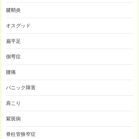
腱鞘炎
オスグッド
扁平足
側弯症
腰痛
パニック障害
肩こり
紫斑病
脊柱管狭窄症