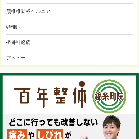
頚椎椎間板ヘルニア
頚椎症
坐骨神経痛
アトピー